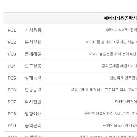
정보
통신
공학
에너지자원공학심화
컴퓨
터공
지식응용
PO1
수학, 기초과학, 공
학
소프
분석실험
PO2
데이터를 분석하고 주어진 사실이
트웨
어
문제해결
PO3
지속가능발전을 위해 전체적인 
디지
털콘
도구활용
PO4
텐츠
공학문제를 해결하기 위
정보
설계능력
PO5
보호
현실적 제한조건을 
학
협동능력
PO6
데이
공학문제를 해결하는 프로젝트 팀의 구성원
터사
이언
의사전달
PO7
다양한 환경에
스학
AI로
영향이해
PO8
공학적 해결방안이 사회, 경제, 지속
봇학
(지능
공학윤리
PO9
공학인으로서의 직업윤
기전
공학)