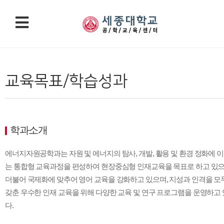
센터
인증
인증
자료
알림
소개
소개
프로
실
마당
교육목표/학습성과
그램
인사
공학
자료
공지
말
교육
실
사항
건축
인증
조직
공학
ABEE
이
NEW
도
토목
학과소개
란?
연혁
공학
공학
설립
환경
교육
목적
융합
에너지자원공학과는 자원 및 에너지의 탐사, 개발, 활용 및 환경 정화에 
인증
공학
공학
는 통합형 교육과정을 편성하여 현장중심형 인재교육을 목표로 하고 있으
담당
(환경
교육
기관
에너
더불어 국제화에 맞추어 영어 교육을 강화하고 있으며, 지성과 인격을 모
센터
인증
지공
위치
갖춘 우수한 인재 교육을 위해 다양한 교육 및 연구 프로그램을 운영하고 
기준
간융
다.
인증
합학)
절차
지구