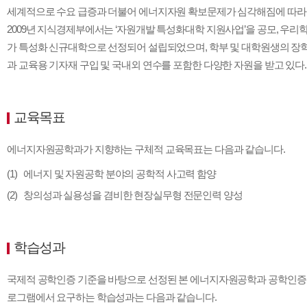
인증
정보
세계적으로 수요 급증과 더불어 에너지자원 확보문제가 심각해짐에 따라
가이
공학
드
에너
2009년 지식경제부에서는 ‘자원개발 특성화대학 지원사업’을 공모, 우리
지자
가 특성화 신규대학으로 선정되어 설립되었으며, 학부 및 대학원생의 장
원공
과 교육용 기자재 구입 및 국내외 연수를 포함한 다양한 자원을 받고 있다.
학
기계
공학
항공
교육목표
우주
공학
나노
에너지자원공학과가 지향하는 구체적 교육목표는 다음과 같습니다.
신소
재공
에너지 및 자원공학 분야의 공학적 사고력 함양
학
창의성과 실용성을 겸비한 현장실무형 전문인력 양성
원자
력공
학
전자
학습성과
정보
통신
공학
국제적 공학인증 기준을 바탕으로 선정된 본 에너지자원공학과 공학인증
전자
로그램에서 요구하는 학습성과는 다음과 같습니다.
공학